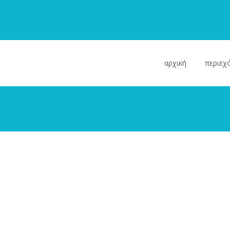
Skip
to
αρχική
περιεχ
content