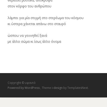
θεριεύει μυστικά, απόκρυφα
στον κόρφο του ανθρώπου
λάμπει για μία στιγμή στο στερέωμα του κόσμου
κι ύστερα χάνεται απάνω στο σταυρό
ώσπου να γεννηθεί ξανά
με άλλο σώμα κι ίσως άλλο όνομα
Copyright © υφαντό
Powered by WordPress
, Theme
i-design
by TemplatesNext.