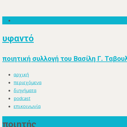
υφαντό
ποιητική συλλογή του Βασίλη Γ. Ταβου
Skip
αρχική
to
περιεχόμενα
content
διηγήματα
podcast
επικοινωνία
ποιητής