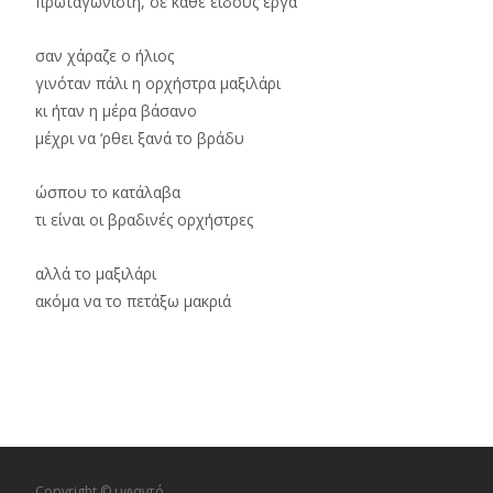
πρωταγωνιστή, σε κάθε είδους έργα
σαν χάραζε ο ήλιος
γινόταν πάλι η ορχήστρα μαξιλάρι
κι ήταν η μέρα βάσανο
μέχρι να ‘ρθει ξανά το βράδυ
ώσπου το κατάλαβα
τι είναι οι βραδινές ορχήστρες
αλλά το μαξιλάρι
ακόμα να το πετάξω μακριά
Copyright © υφαντό