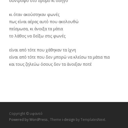
σύντροφο στο δρόμο κι οδηγό
κι όταν ακούστηκαν φωνές
πως είναι αέρας αυτό που ακολουθώ
πείσμωσα, κι άνοιξα τα μάτια
το λάθος να δείξω στις φωνές
είναι από τότε που χάθηκαν τα ίχνη
είναι από τότε που δεν μπορώ να κλείσω τα μάτια πια
και τους ζηλεύω όσους δεν τα άνοιξαν ποτέ
Copyright © υφαντό
Powered by WordPress
, Theme
i-design
by TemplatesNext.