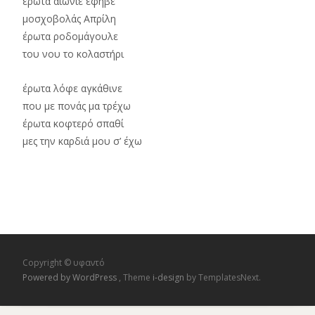
έρωτα αιώνιε έφηβε
μοσχοβολάς Απρίλη
έρωτα ροδομάγουλε
του νου το κολαστήρι
έρωτα λόφε αγκάθινε
που με πονάς μα τρέχω
έρωτα κοφτερό σπαθί
μες την καρδιά μου σ’ έχω
Copyright © υφαντό
Powered by WordPress
, Theme
i-design
by TemplatesNext.