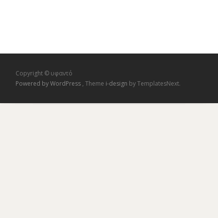
Copyright © υφαντό
Powered by WordPress
, Theme
i-design
by TemplatesNext.