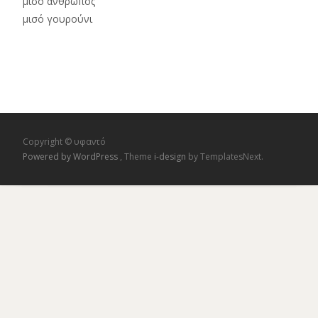
μισό άνθρωπος
μισό γουρούνι
Copyright © υφαντό
Powered by WordPress
, Theme
i-design
by TemplatesNext.