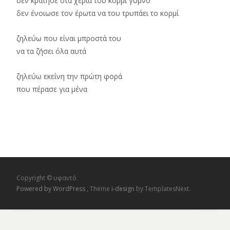
δεν κράτησε στα χέρια του κορμί γυμνό
δεν ένοιωσε τον έρωτα να του τρυπάει το κορμί
ζηλεύω που είναι μπροστά του
να τα ζήσει όλα αυτά
ζηλεύω εκείνη την πρώτη φορά
που πέρασε για μένα
Copyright © υφαντό
Powered by WordPress
, Theme
i-design
by TemplatesNext.